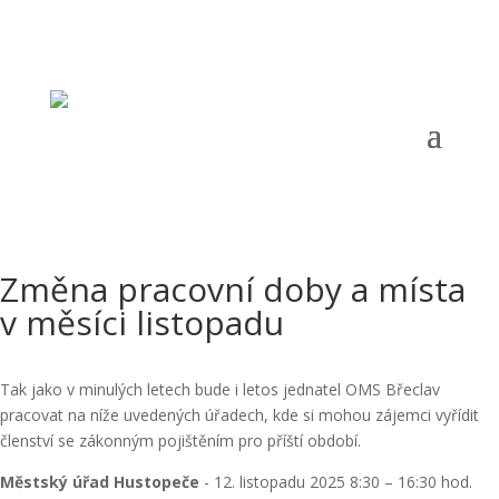
Telefon:
+420 723 190 019 |
Email:
omsbreclav@email.cz
|
Adresa:
Šilingrova 9, 690 02 Břeclav |
ČÚ:
203490417/0600 |
IČ:
67777074 |
Datová schránka:
Změna pracovní doby a místa
v měsíci listopadu
Tak jako v minulých letech bude i letos jednatel OMS Břeclav
pracovat na níže uvedených úřadech, kde si mohou zájemci vyřídit
členství se zákonným pojištěním pro příští období.
Městský úřad Hustopeče
- 12. listopadu 2025 8:30 – 16:30 hod.